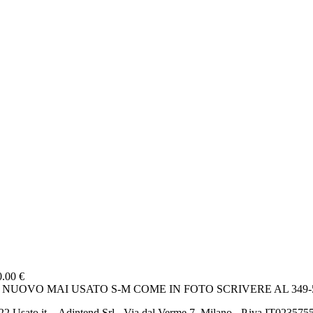
0.00 €
 NUOVO MAI USATO S-M COME IN FOTO SCRIVERE AL 349
2 Usato it. - Adintend Srl - Via dal Verme 7, Milano - P.iva IT02357